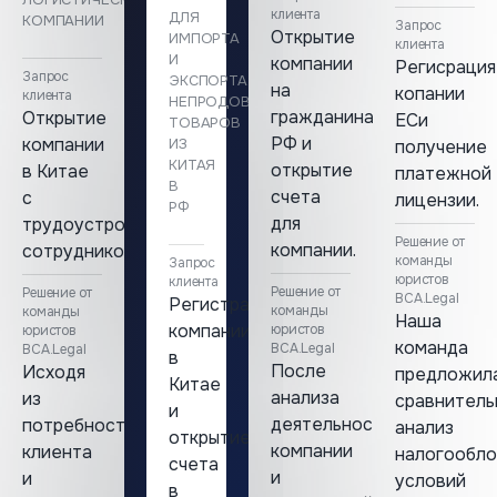
клиента
ДЛЯ
КОМПАНИИ
Запрос
Открытие
ИМПОРТА
клиента
И
компании
Регисрация
Запрос
ЭКСПОРТА
на
копании
клиента
НЕПРОДОВОЛЬСТВЕННЫХ
гражданина
Открытие
ЕСи
ТОВАРОВ
РФ и
компании
ИЗ
получение
КИТАЯ
открытие
в Китае
платежной
В
счета
с
лицензии.
РФ
для
трудоустройством
Решение от
компании.
сотрудников.
команды
Запрос
юристов
клиента
Решение от
Решение от
ВСА.Legal
Регистрация
команды
команды
Наша
компании
юристов
юристов
команда
ВСА.Legal
ВСА.Legal
в
После
Исходя
предложил
Китае
анализа
из
сравнитель
и
деятельности
потребностей
анализ
открытие
компании
клиента
налогообло
счета
и
и
условий
в