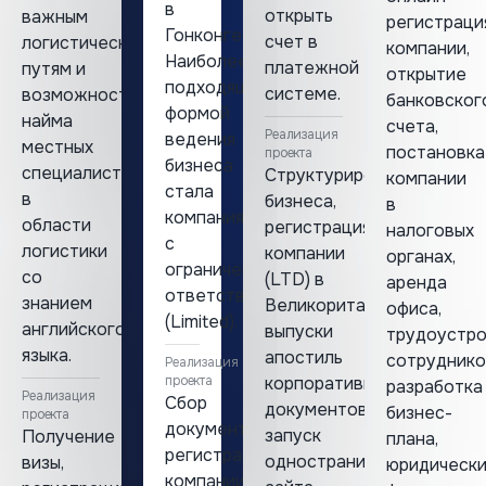
в
открыть
важным
регистраци
Гонконге.
счет в
логистическим
компании,
Наиболее
платежной
путям и
открытие
подходящей
системе.
возможность
банковског
формой
найма
счета,
Реализация
ведения
местных
постановка
проекта
бизнеса
специалистов
Структурирование
компании
стала
в
бизнеса,
в
компания
области
регистрация
налоговых
с
логистики
компании
органах,
ограниченной
со
(LTD) в
аренда
ответственностью
знанием
Великоритании,
офиса,
(Limited).
английского
выпуски
трудоустр
языка.
апостиль
сотруднико
Реализация
проекта
корпоративных
разработка
Реализация
Сбор
документов,
бизнес-
проекта
документов,
запуск
Получение
плана,
регистрация
одностраничного
визы,
юридически
компании