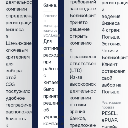
требований
деятельности
регистраци
банке.
законодательства
компании
и
Великобритании
определена
ведения
Решение
от
принято
регистрация
бизнеса
команды
решение
бизнеса
4 стран:
юристов
ВСА.Legal
открыть
в
Польша,
Для
компанию
Шэньчжэне,
Эстония,
оптимизации
с
ключевым
Чехия и
расходов
ограниченной
критерием
Великобрит
при
ответственностью
для
Клиент
работе
(LTD).
выбора
остановил
с
Из-за
этой
свой
Китаем
высокорисковой
СЭЗ
выбор на
было
деятельности
послужило
Польше.
принято
компании
удобное
решение
Реализация
с точки
географическое
проекта
об
зрения
расположение,
PESEL,
учреждении
банков,
близость
ePUAP,
компании
предложено
к
онлайн