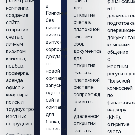
сайта
регистрация
финансовы
в
для
компании,
и IT
Гонконге
открытия
создание
документов
без
счета в
сайта,
подготовка
личного
платежной
открытие
операцион
визита,
системе,
счета с
документа
выпуск
сбор
личным
компании,
корпоративных
документов
визитом
общение
документов
для
клиента,
с
по
открытия
подбор,
местным
новой
счета в
проверка,
регуляторо
компании,
платежной
аренда
Польской
запуск
системе,
офиса и
комиссией
одностраничного
сопровождение
квартиры,
по
сайта
клиента
поиск и
финансово
компании
в
трудоустройство
надзору
для
удаленном
местных
(KNF),
банка,
открытии
сотрудников.
открытие
переговоры
счета в
счета